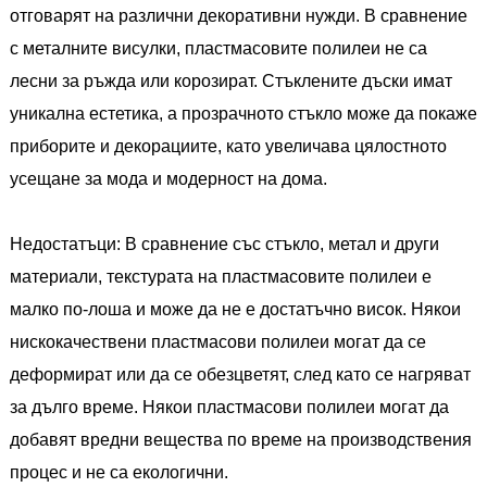
отговарят на различни декоративни нужди. В сравнение
с металните висулки, пластмасовите полилеи не са
лесни за ръжда или корозират. Стъклените дъски имат
уникална естетика, а прозрачното стъкло може да покаже
приборите и декорациите, като увеличава цялостното
усещане за мода и модерност на дома.
Недостатъци: В сравнение със стъкло, метал и други
материали, текстурата на пластмасовите полилеи е
малко по-лоша и може да не е достатъчно висок. Някои
нискокачествени пластмасови полилеи могат да се
деформират или да се обезцветят, след като се нагряват
за дълго време. Някои пластмасови полилеи могат да
добавят вредни вещества по време на производствения
процес и не са екологични.