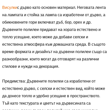
Висулки
с дърво като основен материал. Неговата лента
на лампата и стойка за лампа са изработени от дърво, а
обикновените гори включват дъб, бор, орех и др.
Дървените полилеи придават на хората естествено и
топло усещане, което може да добави селски и
естествена атмосфера към домашната среда. В същото
време формата и дизайнът на дървени полилеи също са
разнообразни, които могат да отговарят на различни
стилове и нужди на декорация.
Предимства: Дървените полилеи са изработени от
естествено дърво, с селски и естествен вид, който може
да донесе топло и удобно усещане в пространството.
Тъй като текстурата и цветът на дървесината са