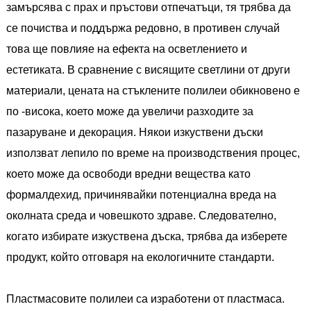
замърсява с прах и пръстови отпечатъци, тя трябва да
се почиства и поддържа редовно, в противен случай
това ще повлияе на ефекта на осветлението и
естетиката. В сравнение с висящите светлини от други
материали, цената на стъклените полилеи обикновено е
по -висока, което може да увеличи разходите за
пазаруване и декорация. Някои изкуствени дъски
използват лепило по време на производствения процес,
което може да освободи вредни вещества като
формалдехид, причинявайки потенциална вреда на
околната среда и човешкото здраве. Следователно,
когато избирате изкуствена дъска, трябва да изберете
продукт, който отговаря на екологичните стандарти.
Пластмасовите полилеи са изработени от пластмаса.