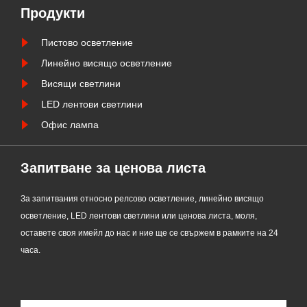
поддръжка и т.н.
Продукти
Пистово осветление
Линейно висящо осветление
Висящи светлини
LED лентови светлини
Офис лампа
Запитване за ценова листа
За запитвания относно релсово осветление, линейно висящо
осветление, LED лентови светлини или ценова листа, моля,
оставете своя имейл до нас и ние ще се свържем в рамките на 24
часа.