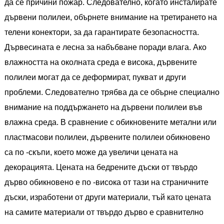
да се причини пожар. Следователно, когато инсталирате
дървени полилеи, обърнете внимание на третирането на
телени конектори, за да гарантирате безопасността.
Дървесината е лесна за набъбване поради влага. Ако
влажността на околната среда е висока, дървените
полилеи могат да се деформират, пукват и други
проблеми. Следователно трябва да се обърне специално
внимание на поддържането на дървени полилеи във
влажна среда. В сравнение с обикновените метални или
пластмасови полилеи, дървените полилеи обикновено
са по -скъпи, което може да увеличи цената на
декорацията. Цената на бедрените дъски от твърдо
дърво обикновено е по -висока от тази на страничните
дъски, изработени от други материали, тъй като цената
на самите материали от твърдо дърво е сравнително