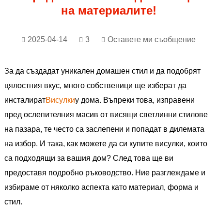
на материалите!
2025-04-14
3
Оставете ми съобщение
За да създадат уникален домашен стил и да подобрят
цялостния вкус, много собственици ще изберат да
инсталират
Висулки
у дома. Въпреки това, изправени
пред ослепителния масив от висящи светлинни стилове
на пазара, те често са заслепени и попадат в дилемата
на избор. И така, как можете да си купите висулки, които
са подходящи за вашия дом? След това ще ви
предоставя подробно ръководство. Ние разглеждаме и
избираме от няколко аспекта като материал, форма и
стил.