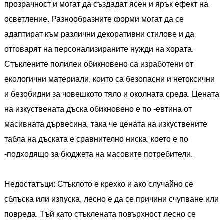
прозрачност и могат да създадат ясен и ярък ефект на
осветление. Разнообразните форми могат да се
адаптират към различни декоративни стилове и да
отговарят на персонализираните нужди на хората.
Стъклените полилеи обикновено са изработени от
екологични материали, които са безопасни и нетоксични
и безобидни за човешкото тяло и околната среда. Цената
на изкуствената дъска обикновено е по -евтина от
масивната дървесина, така че цената на изкуствените
табла на дъската е сравнително ниска, което е по
-подходящо за бюджета на масовите потребители.
Недостатъци: Стъклото е крехко и ако случайно се
сблъска или изпуска, лесно е да се причини счупване или
повреда. Тъй като стъклената повърхност лесно се