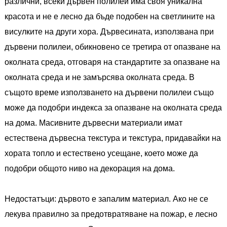
различни, всеки дървен полилей има своя уникална
красота и не е лесно да бъде подобен на светлините на
висулките на други хора. Дървесината, използвана при
дървени полилеи, обикновено се третира от опазване на
околната среда, отговаря на стандартите за опазване на
околната среда и не замърсява околната среда. В
същото време използването на дървени полилеи също
може да подобри индекса за опазване на околната среда
на дома. Масивните дървесни материали имат
естествена дървесна текстура и текстура, придавайки на
хората топло и естествено усещане, което може да
подобри общото ниво на декорация на дома.
Недостатъци: дървото е запалим материал. Ако не се
лекува правилно за предотвратяване на пожар, е лесно