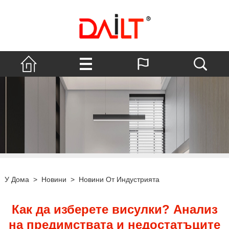
У Дома
>
Новини
>
Новини От Индустрията
Как да изберете висулки? Анализ
на предимствата и недостатъците