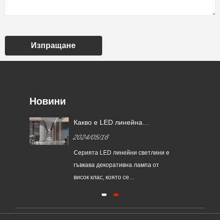
Изпращане
Новини
е и
Какво е LED линейна
светлина?
2024/05/16
те
Серията LED линейни светлини е
гъвкава декоративна лампа от
висок клас, която се
оля
характеризира с ниска консумация
на енергия, дълъг живот, висока
уги
яркост, лесна за огъване, без