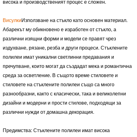
висока и производственият процес е сложен.
Висулки
Използване на стъкло като основен материал.
Абарекът му обикновено е изработен от стъкло, а
различни изящни форми и модели се правят чрез
издухване, рязане, резба и други процеси. Стъклените
полилеи имат уникални светлинни предавания и
пречупване, които могат да създадат мека и романтична
среда за осветление. В същото време стиловете и
стиловете на стъклените полилеи също са много
разнообразни, както с класически, така и великолепни
дизайни и модерни и прости стилове, подходящи за
различни нужди от домашна декорация.
Предимства: Стъклените полилеи имат висока