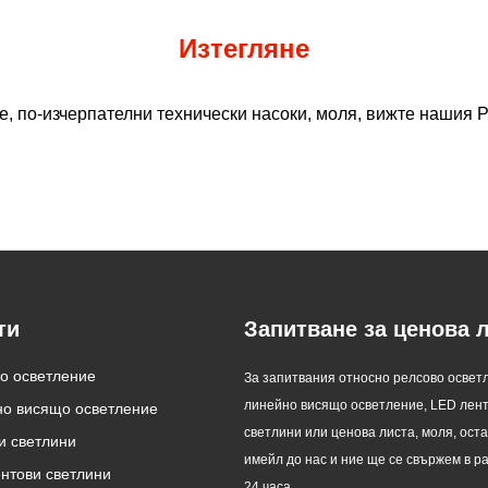
Изтегляне
, по-изчерпателни технически насоки, моля, вижте нашия P
ти
Запитване за ценова 
о осветление
Какво е LED линейна
Разликата между линейните и
За запитвания относно релсово освет
светлина?
стенните лампи
линейно висящо осветление, LED лен
о висящо осветление
2024/05/16
2024/05/16
светлини или ценова листа, моля, ост
и светлини
Серията LED линейни светлини е
Линейните светлини и стенните
имейл до нас и ние ще се свържем в р
гъвкава декоративна лампа от
лампи са често срещано
нтови светлини
24 часа.