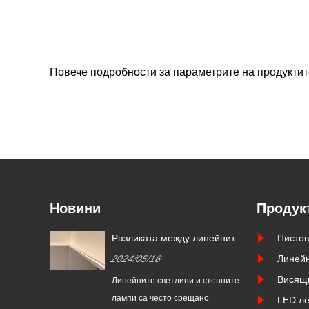
Повече подробности за параметрите на продуктите
Новини
Продук
Разликата между линейните и
Пистов
стенните лампи
2024/05/16
Линейн
Висящ
Линейните светлини и стенните
лампи са често срещано
LED ле