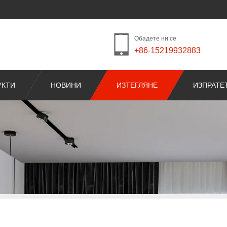
Обадете ни се
+86-15219932883
УКТИ
НОВИНИ
ИЗТЕГЛЯНЕ
ИЗПРАТЕ