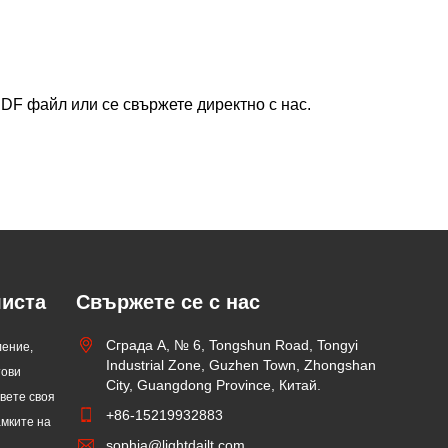
DF файл или се свържете директно с нас.
листа
Свържете се с нас
Какво е LED линейна
Сграда A, № 6, Tongshun Road, Tongyi
ление,
светлина?
Industrial Zone, Guzhen Town, Zhongshan
тови
2024/05/16
City, Guangdong Province, Китай.
авете своя
Серията LED линейни светлини е
+86-15219932883
амките на
гъвкава декоративна лампа от
sophia@lightdailt.com